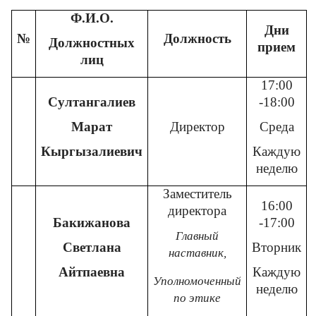
Ф.И.О.
Дни
№
Должность
Контакты
Должностных
прием
лиц
17:00
График приема граждан и сотрудников
Султангалиев
-18:00
предприятия
Марат
Директор
Среда
Кыргызалиевич
Каждую
Адалдық алаңы
неделю
Заместитель
16:00
директора
Бакижанова
-17:00
Единый словарь
Главный
Светлана
Вторник
наставник
,
Айтпаевна
Каждую
Уполномоченный
Версия для слабовидящих
неделю
по этике