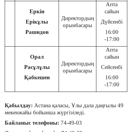
Апта
Еркін
сайын
Директордың
Ерікұлы
Дүйсенбі
орынбасары
Рашидов
16:00
-17:00
Апта
Орал
сайын
Директордың
Расұлұлы
Сейсенбі
орынбасары
Қабкешев
16:00
-17:00
Қабылдау:
Астана қаласы, Ұлы дала даңғылы 49
мекенжайы бойынша жүргізіледі.
Байланыс телефоны:
74-
49
-
03