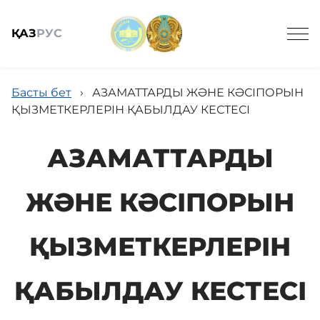
ҚАЗ
РУС
Басты бет
›
АЗАМАТТАРДЫ ЖӘНЕ КӘСІПОРЫН
ҚЫЗМЕТКЕРЛЕРІН ҚАБЫЛДАУ КЕСТЕСІ
АЗАМАТТАРДЫ
Жалпы мәлімет
ЖӘНЕ КӘСІПОРЫН
Кадрлық қамтамасыз ету
ҚЫЗМЕТКЕРЛЕРІН
Қызметтер
ҚАБЫЛДАУ КЕСТЕСІ
Жаңалықтар