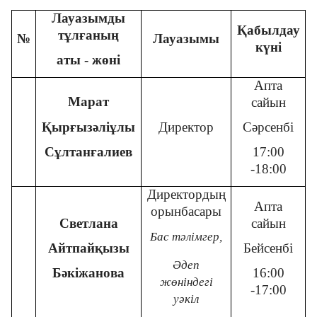
Лауазымды
Қабылдау
тұлғаның
№
Лауазымы
Байланыс
күні
аты - жөні
Апта
Азаматтарды және қызметкерлерді қабылдау
Марат
сайын
кестесі
Қырғызәліұлы
Директор
Сәрсенбі
Сұлтанғалиев
17:00
Адалдық алаңы
-18:00
Директордың
Апта
орынбасары
Светлана
сайын
Бірыңғай сөздік
Бас тәлімгер
,
Айтпайқызы
Бейсенбі
Әдеп
Бәкіжанова
16:00
жөнiндегi
Нашар көретіндерге
-17:00
уәкiл
арналған нұсқа