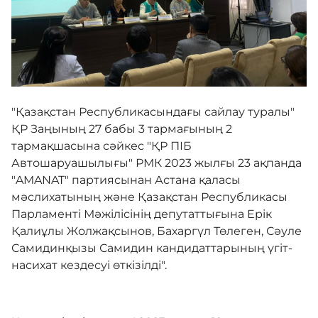
Байланыс
Азаматтарды және қызметкерлерді қабылдау
кестесі
"Қазақстан Республикасындағы сайлау туралы"
ҚР Заңының 27 бабы 3 тармағының 2
тармақшасына сәйкес "ҚР ПІБ
Адалдық алаңы
Автошаруашылығы" РМК 2023 жылғы 23 ақпанда
"AMANAT" партиясынан Астана қаласы
мәслихатының және Қазақстан Республикасы
Парламенті Мәжілісінің депутаттығына Ерік
Қалиұлы Жолжақсынов, Бахаргүл Төлеген, Сәуле
Бірыңғай сөздік
Самидинқызы Самидин кандидаттарының үгіт-
насихат кездесуі өткізілді".
Нашар көретіндерге
арналған нұсқа