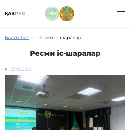
ҚАЗ
РУС
Басты бет
›
Ресми іс-шаралар
Ресми іс-шаралар
Жалпы мәлімет
23.02.2023
Кадрлық қамтамасыз ету
Қызметтер
Жаңалықтар