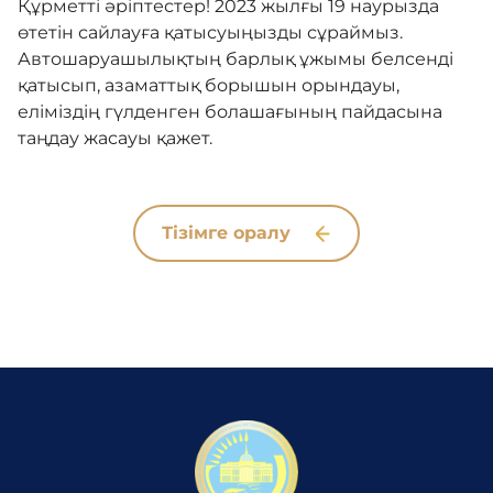
Құрметті әріптестер! 2023 жылғы 19 наурызда
өтетін сайлауға қатысуыңызды сұраймыз.
Автошаруашылықтың барлық ұжымы белсенді
қатысып, азаматтық борышын орындауы,
еліміздің гүлденген болашағының пайдасына
таңдау жасауы қажет.
Тізімге оралу