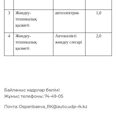
3
Жөндеу-
автоэлектрик
1,0
Байланыс
техникалық
қызметі
Азаматтарды және қызметкерлерді қабылдау
4
Жөндеу-
Автокөлікті
2,0
кестесі
техникалық
жөндеу слесарі
қызметі
Адалдық алаңы
Бірыңғай сөздік
Байланыс кадрлар бөлімі:
Жұмыс телефоны: 74-49-05
Нашар көретіндерге
Почта: Ospanbaeva_RK@auto.udp-rk.kz
арналған нұсқа