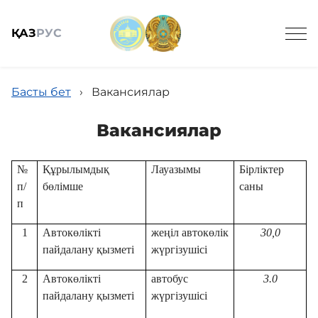
ҚАЗ
РУС
Басты бет
›
Вакансиялар
Вакансиялар
Жалпы мәлімет
№
Құрылымдық
Лауазымы
Бірліктер
п/
бөлімше
саны
п
Кадрлық қамтамасыз ету
1
Автокөлікті
жеңіл автокөлік
30,0
пайдалану қызметі
жүргізушісі
Қызметтер
2
Автокөлікті
автобус
3.0
пайдалану қызметі
жүргізушісі
Жаңалықтар