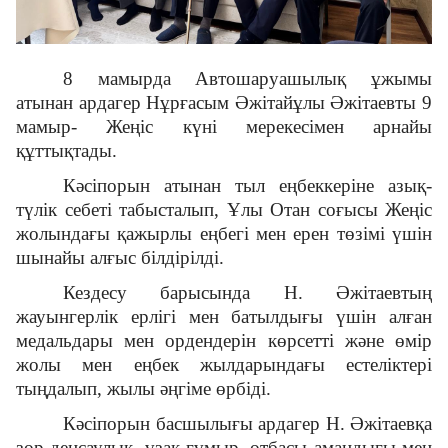
Байланыс
8 мамырда Автошаруашылық ұжымы
атынан ардагер Нұрғасым Әжітайұлы Әжітаевты 9
Азаматтарды және қызметкерлерді қабылдау
мамыр- Жеңіс күні мерекесімен арнайы
кестесі
құттықтады.
Кәсіпорын атынан тыл еңбеккеріне азық-
түлік себеті табысталып, Ұлы Отан соғысы Жеңіс
Адалдық алаңы
жолындағы қажырлы еңбегі мен ерен төзімі үшін
шынайы алғыс білдірілді.
Кездесу барысында Н. Әжітаевтың
жауынгерлік ерлігі мен батылдығы үшін алған
Бірыңғай сөздік
медальдары мен ордендерін көрсетті және өмір
жолы мен еңбек жылдарындағы естеліктері
тыңдалып, жылы әңгіме өрбіді.
Нашар көретіндерге
Кәсіпорын басшылығы ардагер Н. Әжітаевқа
арналған нұсқа
зор денсаулық, ұзақ ғұмыр, отбасы амандығы мен