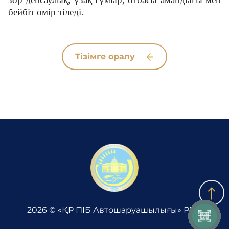
бейбіт өмір тіледі.
Тізімге оралу
2026 © «ҚР ПІБ Автошаруашылығы» РМК