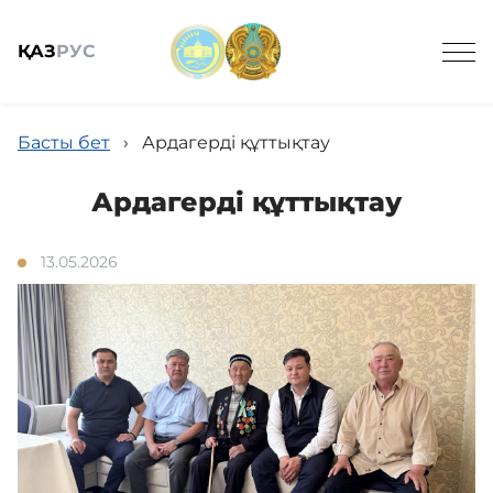
ҚАЗ
РУС
Басты бет
›
Ардагерді құттықтау
Ардагерді құттықтау
Жалпы мәлімет
13.05.2026
Кадрлық қамтамасыз ету
Қызметтер
Жаңалықтар